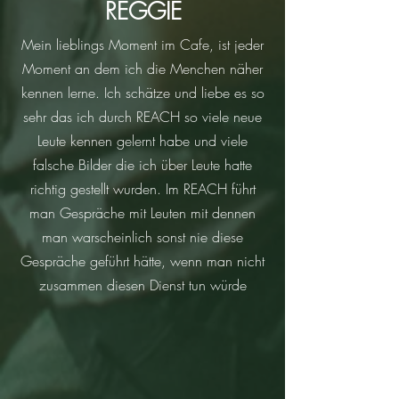
REGGIE
Mein lieblings Moment im Cafe, ist jeder
Moment an dem ich die Menchen näher
kennen lerne. Ich schätze und liebe es so
sehr das ich durch REACH so viele neue
Leute kennen gelernt habe und viele
falsche Bilder die ich über Leute hatte
richtig gestellt wurden. Im REACH führt
man Gespräche mit Leuten mit dennen
man warscheinlich sonst nie diese
Gespräche geführt hätte, wenn man nicht
zusammen diesen Dienst tun würde