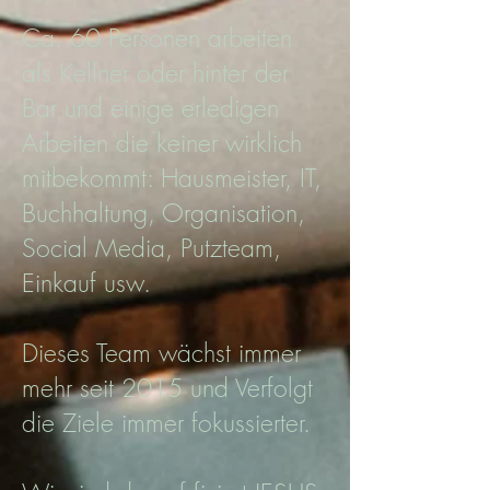
Ca. 60 Personen arbeiten
als Kellner oder hinter der
Bar und einige erledigen
Arbeiten die keiner wirklich
mitbekommt: Hausmeister, IT,
Buchhaltung, Organisation,
Social Media, Putzteam,
Einkauf usw.
Dieses Team wächst immer
mehr seit 2015 und Verfolgt
die Ziele immer fokussierter.