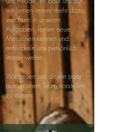
uns Freude, es baut uns auf,
wir lernen immer mehr dazu,
wachsen in unseren
Aufgaben, lernen neue
Menschen kennen und
entwickeln uns persönlich
immer weiter.
Wir freuen uns dir ein paar
aus unserem Team vorstellen
zu dürfen: