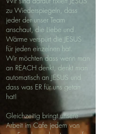
Wir sind darauf fixiert JESUS
zu Wiederspiegeln, dass
jeder der unser Team
anschaut, die Liebe und
Wärme verspürt die JESUS
für jeden einzelnen hat.
Wir möchten dass wenn man
an REACH denkt, denkt man
automatisch an JESUS und
dass was ER für uns getan
hat!
Gleichzeitig bringt unsere
Arbeit im Cafe jedem von