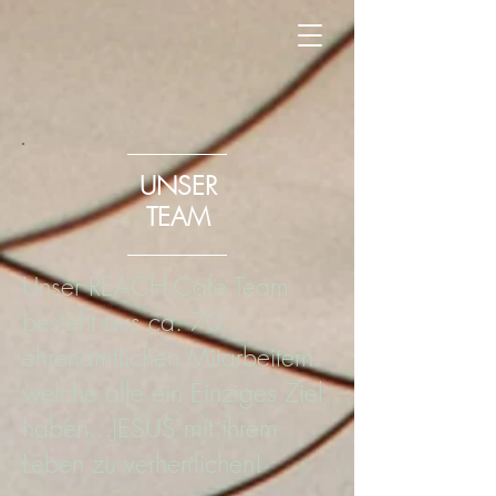
UNSER
TEAM
Unser REACH Cafe Team
besteht aus ca. 70
ehrenamtlichen Mitarbeitern
welche alle ein Einziges Ziel
haben...JESUS mit ihrem
Leben zu verherrlichen!