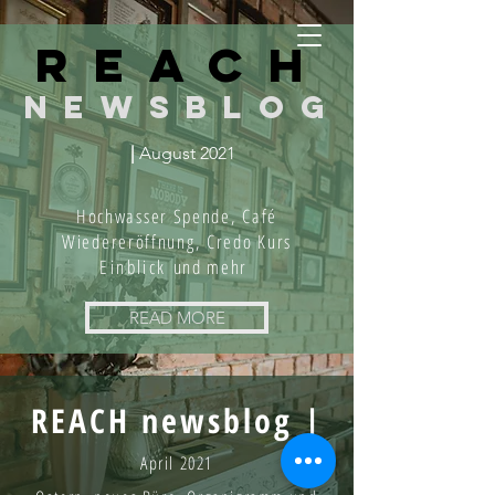
REACh
newsblog
|
August 2021
Hochwasser Spende, Café
Wiedereröffnung, Credo Kurs
Einblick
und mehr
READ MORE
REACH newsblog |
April 2021